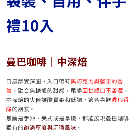
禮10入
曼巴咖啡｜中深焙
口感厚實渾圓，入口帶有
黑巧克力與堅果的香
氣
，融合焦糖般的甜感，尾韻
回甘順口不苦澀
。
中深焙的火候讓酸質柔和低調，適合喜歡
濃郁香
醇
的朋友。
無論是手沖、美式或是拿鐵，都能展現曼巴咖啡
獨有的
飽滿厚度與沉穩風味
。