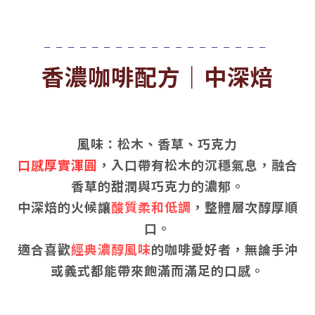
╴╴╴╴╴╴╴╴╴╴╴╴╴╴╴╴╴╴╴
香濃咖啡配方｜中深焙
風味：松木、香草、巧克力
口感厚實渾圓
，入口帶有松木的沉穩氣息，融合
香草的甜潤與巧克力的濃郁。
中深焙的火候讓
酸質柔和低調
，整體層次醇厚順
口。
適合喜歡
經典濃醇風味
的咖啡愛好者，無論手沖
或義式都能帶來飽滿而滿足的口感。