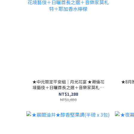
★中元限定平安組｜月光花宴 ★哥倫花
★8月
境藝伎＋日曬酋長之選＋音樂家莫札特
＋耶加香水檸檬
NT$1,288
NT$1,650