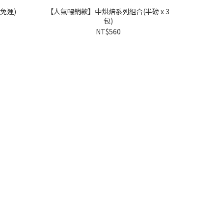
 (免運)
【人氣暢銷款】中烘焙系列組合(半磅 x 3
包)
NT$560