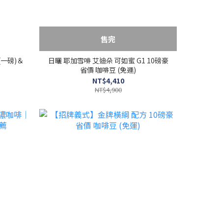
售完
一磅)＆
日曬 耶加雪啡 艾迪朵 可如蜜 G1 10磅豪
省價 咖啡豆 (免運)
NT$4,410
NT$4,900