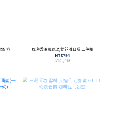
陽配方
玫瑰香頌蜜處理/伊菲雅日曬 二件組
NT$794
NT$1,075