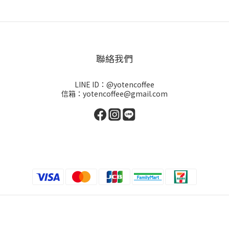
聯絡我們
LINE ID：@yotencoffee
信箱：yotencoffee@gmail.com