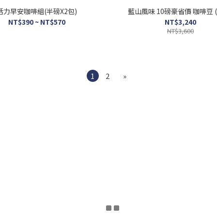
活力早安咖啡組(半磅X2包)
藍山風味 10磅豪省價 咖啡豆
NT$390 ~ NT$570
NT$3,240
NT$3,600
1
2
»