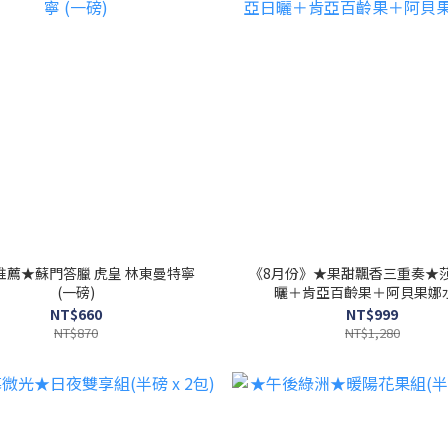
推薦★蘇門答臘 虎皇 林東曼特寧
《8月份》★果甜飄香三重奏★
(一磅)
曬＋肯亞百齡果＋阿貝果娜
NT$660
NT$999
NT$870
NT$1,280