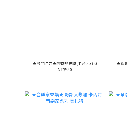
★晨間油井★醇香堅果調(半磅 x 3包)
★夜幕
NT$550