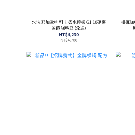
水洗 耶加雪啡 科卡 香水檸檬 G1 10磅豪
掛耳咖
省價 咖啡豆 (免運)
NT$4,230
NT$4,700