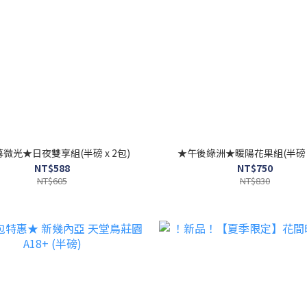
微光★日夜雙享組(半磅 x 2包)
★午後綠洲★暖陽花果組(半磅 x
NT$588
NT$750
NT$605
NT$830