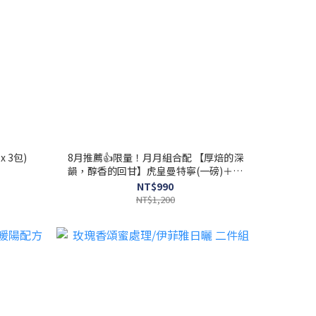
 3包)
8月推薦👍限量！月月組合配 【厚焙的深
韻，醇香的回甘】虎皇曼特寧(一磅)＋金
牌橫綱(一磅)
NT$990
NT$1,200