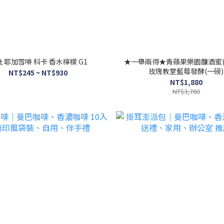
 耶加雪啡 科卡 香水檸檬 G1
★一舉兩得★青蘋果樂園釀酒蜜(
玫瑰教堂藍莓發酵(一磅)
NT$245 ~ NT$930
NT$1,880
NT$3,760