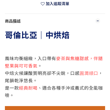
加入追蹤清單
商品描述
哥倫比亞｜中烘焙
風味均衡細緻，入口帶有
麥茶與焦糖甜感，伴隨
堅果與可可香氣
。
中焙火候讓酸質明亮卻不尖銳，口感
圓潤順口
，
尾韻乾淨悠長。
是一款
經典耐喝
、適合各種手沖或義式的全能咖
啡。