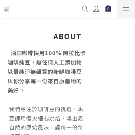
ABOUT
油田咖啡採用100% 阿拉比卡
咖啡純豆，無任何人工添加物
以最純淨無雜質的新鮮咖啡豆
與你分享每一份來自原產地的
美好。
我們專注於咖啡豆的挑選，烘
豆師用慢火細心烘焙，喚出最
自然的原始風味，讓每一份每