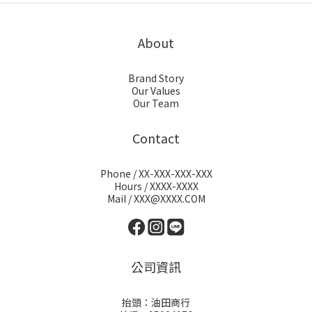
About
Brand Story
Our Values
Our Team
Contact
Phone / XX-XXX-XXX-XXX
Hours / XXXX-XXXX
Mail / XXX@XXXX.COM
公司資訊
抬頭：油田商行