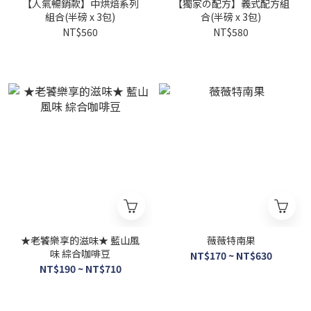
【人氣暢銷款】中烘焙系列
【獨家の配方】義式配方組
組合(半磅 x 3包)
合(半磅 x 3包)
NT$560
NT$580
★老饕樂享的滋味★ 藍山風
薇薇特南果
味 綜合咖啡豆
NT$170 ~ NT$630
NT$190 ~ NT$710