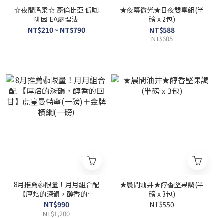
☆夜間溫柔☆ 哥倫比亞 低咖
★夜幕微光★日夜雙享組(半
啡因 EA處理法
磅 x 2包)
NT$210 ~ NT$790
NT$588
NT$605
8月推薦👍限量！月月組合配
★晨間油井★醇香堅果調(半
【厚焙的深韻，醇香的回
磅 x 3包)
甘】虎皇曼特寧(一磅)＋金
NT$990
NT$550
牌橫綱(一磅)
NT$1,200