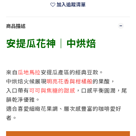
加入追蹤清單
商品描述
安提瓜花神｜中烘焙
來自
瓜地馬拉
安提瓜產區的經典豆款。
中烘焙火候展現
明亮花香與柑橘般
的果酸，
入口帶有
可可與焦糖的甜感
，口感平衡圓潤，尾
韻乾淨優雅。
適合喜愛細緻花果調、層次感豐富的咖啡愛好
者
。