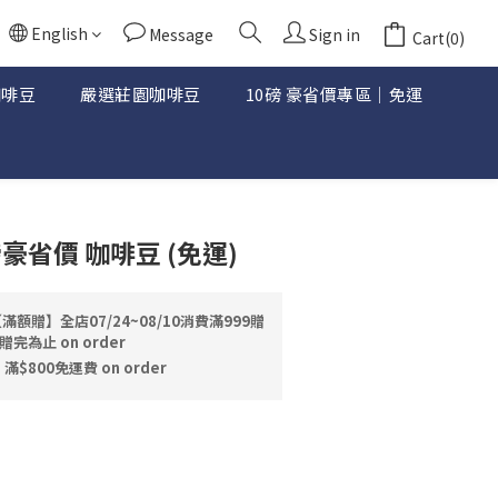
English
Message
Sign in
Cart(0)
咖啡豆
嚴選莊園咖啡豆
10磅 豪省價專區｜免運
BUY NOW
豪省價 咖啡豆 (免運)
滿額贈】全店07/24~08/10消費滿999贈
為止 on order
800免運費 on order