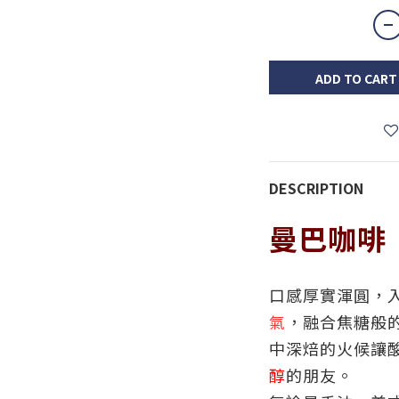
ADD TO CART
DESCRIPTION
曼巴咖啡
口感厚實渾圓，
氣
，融合焦糖般
中深焙的火候讓
醇
的朋友。