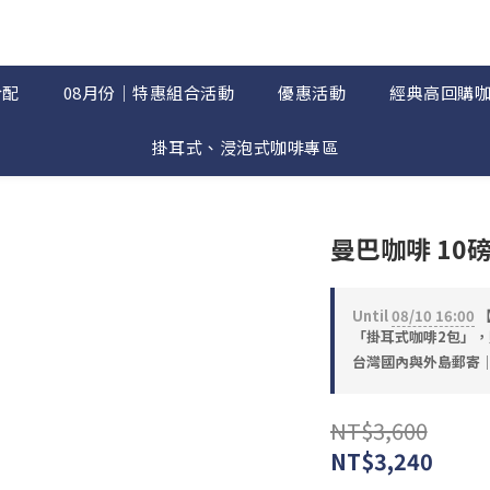
合配
08月份｜特惠組合活動
優惠活動
經典高回購
掛耳式、浸泡式咖啡專區
曼巴咖啡 10磅
Until
08/10 16:00
【
「掛耳式咖啡2包」，贈完
台灣國內與外島郵寄｜滿$
NT$3,600
NT$3,240