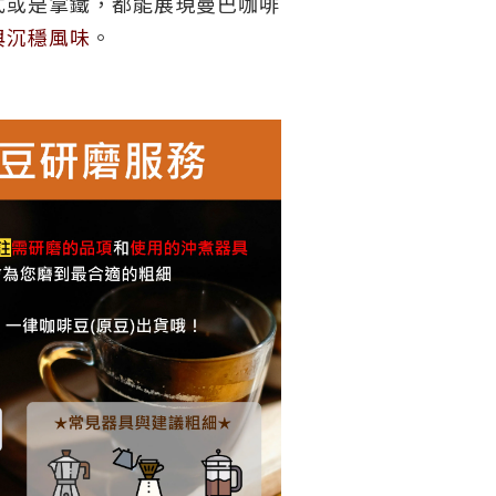
式或是拿鐵，都能展現曼巴咖啡
與沉穩風味
。