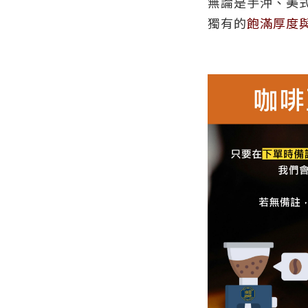
無論是手沖、美
獨有的
飽滿厚度