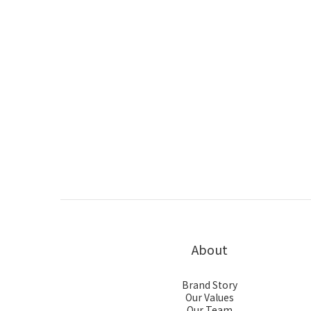
About
Brand Story
Our Values
Our Team