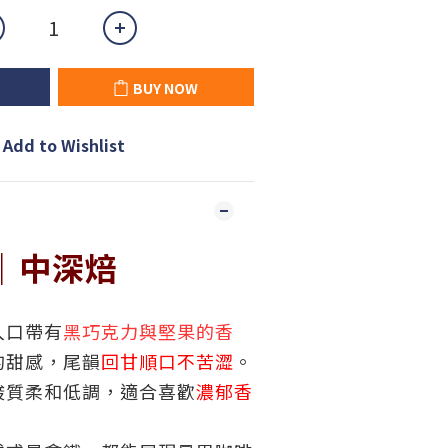
BUY NOW
Add to Wishlist
｜中深焙
入口帶有
黑巧克力與堅果的香
的甜感，尾韻
回甘順口不苦澀
。
酸質柔和低調，適合喜歡
濃郁香