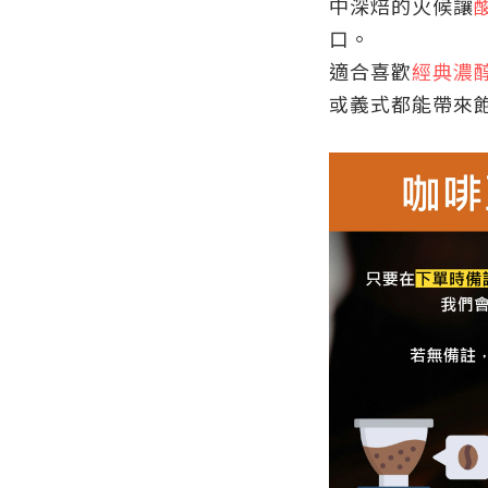
中深焙的火候讓
口。
適合喜歡
經典濃
或義式都能帶來