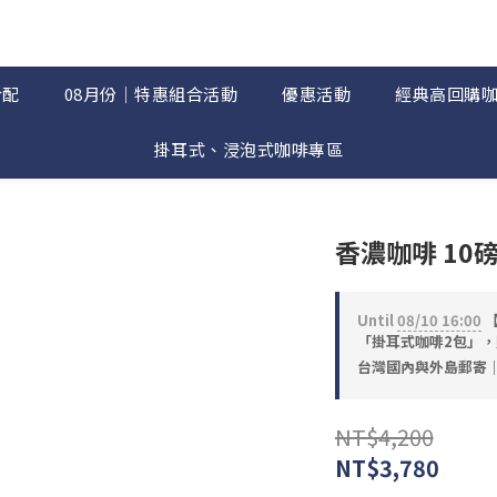
合配
08月份｜特惠組合活動
優惠活動
經典高回購
掛耳式、浸泡式咖啡專區
香濃咖啡 10磅
Until
08/10 16:00
【
「掛耳式咖啡2包」，贈完
台灣國內與外島郵寄｜滿$
NT$4,200
NT$3,780