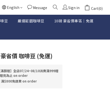
English
Message
Sign in
Cart(0)
咖啡豆
嚴選莊園咖啡豆
10磅 豪省價專區｜免運
BUY NOW
豪省價 咖啡豆 (免運)
滿額贈】全店07/24~08/10消費滿999贈
為止 on order
800免運費 on order