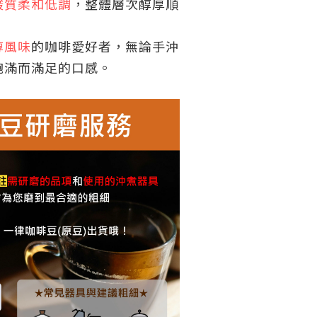
酸質柔和低調
，整體層次醇厚順
醇風味
的咖啡愛好者，無論手沖
飽滿而滿足的口感。