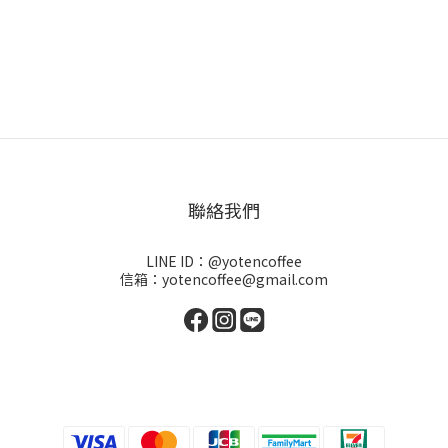
聯絡我們
LINE ID：@yotencoffee
信箱：yotencoffee@gmail.com