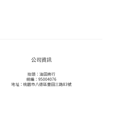
公司資訊
抬頭：油田商行
統編：95004076
地址：桃園市八德區豐田三路83號