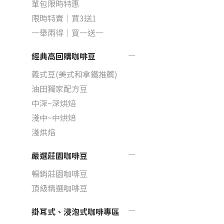
單包限時特惠
限時特賣｜買3送1
一舉兩得｜買一送一
經典高回購咖啡豆
義式豆(美式和拿鐵推薦)
油田獨家配方豆
中深~深烘焙
淺中~中烘焙
淺烘焙
嚴選莊園咖啡豆
暢銷莊園咖啡豆
頂級精選咖啡豆
掛耳式、浸泡式咖啡專區